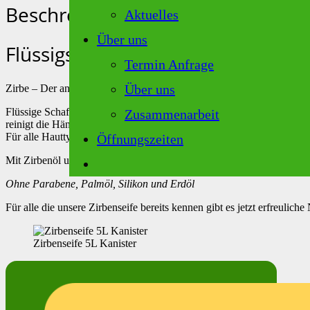
Beschreibung
Aktuelles
Über uns
Flüssigseife mit biologischer Schaf
Termin Anfrage
Über uns
Zirbe – Der angenehme Duft der Zirbe. Die Zirbenseife Reinigt und p
Flüssige Schafmilchseife
Zusammenarbeit
reinigt die Hände sanft und hinterlässt ein frisches, angenehmes Haut
Für alle Hauttypen geeignet.
Öffnungszeiten
Mit Zirbenöl und biologischer Schafmilch
Ohne Parabene, Palmöl, Silikon und Erdöl
Für alle die unsere Zirbenseife bereits kennen gibt es jetzt erfreuliche
Zirbenseife 5L Kanister