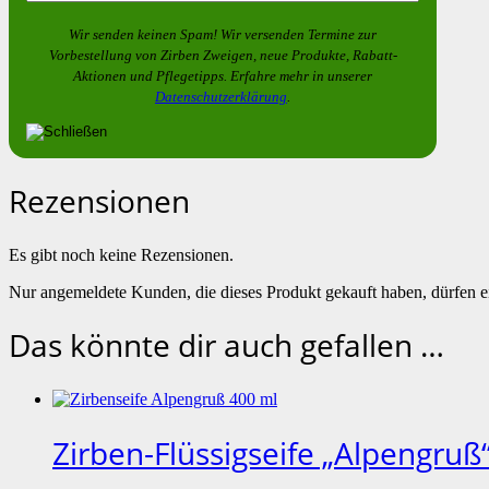
Wir senden keinen Spam! Wir versenden Termine zur
Vorbestellung von
Zirben Zweigen
, neue Produkte, Rabatt-
Aktionen und Pflegetipps. Erfahre mehr in unserer
Datenschutzerklärung
.
Rezensionen
Es gibt noch keine Rezensionen.
Nur angemeldete Kunden, die dieses Produkt gekauft haben, dürfen 
Das könnte dir auch gefallen …
Zirben-Flüssigseife „Alpengruß