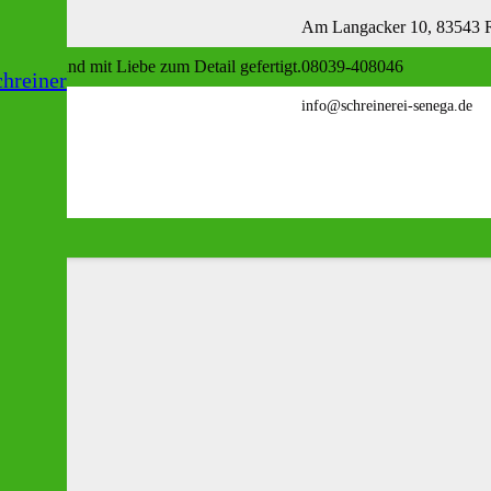
Am Langacker 10, 83543 Ro
nglebig und mit Liebe zum Detail gefertigt.
08039-408046
hreiner
info@schreinerei-senega.de