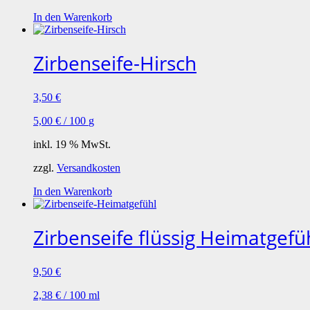
In den Warenkorb
Zirbenseife-Hirsch
3,50
€
5,00
€
/
100
g
inkl. 19 % MwSt.
zzgl.
Versandkosten
In den Warenkorb
Zirbenseife flüssig Heimatgefü
9,50
€
2,38
€
/
100
ml