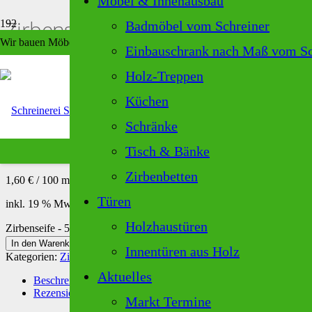
Möbel & Innenausbau
Zirbenseife – 5 L. Kanister
Badmöbel vom Schreiner
Wir bauen Möbel, die perfekt zu Ihrem Zuhause passen – individuell, la
Einbauschrank nach Maß vom Sc
Start
/
Alle Zirbenprodukte
/ Zirbenseife – 5 L. Kanister
Holz-Treppen
Zirbenseife – 5 L. Kanister
Produkt
wurde deinem Warenkorb hinzugefügt.
Küchen
Schränke
geprüfte Gesamtbewertungen
(
0
Kundenrezensionen)
Tisch & Bänke
80,00
€
Zirbenbetten
1,60
€
/
100
ml
Türen
inkl. 19 % MwSt.
zzgl.
Versandkosten
Holzhaustüren
Zirbenseife - 5 L. Kanister Menge
In den Warenkorb
Innentüren aus Holz
Kategorien:
Zirbenkosmetik
,
Alle Zirbenprodukte
Aktuelles
Beschreibung
Rezensionen (0)
Markt Termine