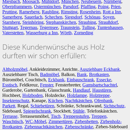
Miesbach
,
Moosach
,
Mühldorf
,
München
,
Neubeuern
,
Nürnberg
,
Oberpframmern
,
Ostermünchen
,
Parsdorf
,
Pfaffing
,
Poing
,
Prien
,
Prutting
,
Ramerberg
,
Raubling
,
Rimsting
,
Rosenheim
,
Rott a Inn
,
Samerberg
,
Sauerlach
,
Schechen
,
Siegsdorf,
Schönau,
Soyen
,
Starnberg
,
Steinhöring
,
Stephanskirchen
,
Straubing
,
Straußdorf
,
Stuttgart
,
Tegernau
,
Tegernsee
,
Traunstein
,
Tulling
,
Tuntenhausen,
Vaterstetten
,
Wasserburg a Inn
,
Wörth,
Zorneding
Diese Kundenwünsche aus Holz
durften wir schon erfüllen:
Altholzmöbel,
Ankleidezimmer, Anrichte,
Ausziehbare Eckbank
,
Ausziehbarer Tisch,
Badmöbel
, Balkon,
Bank
,
Brotkasten
,
Büromöbel, Couchtisch,
Eckbank
,
Einbauschrank
,
Essecke
,
Esstisch
, Feldkreuz,
Fenster
, Fensterbretter,
Gamsbartschachtel
,
Garderobe, Gartenbank, Glasschrank,
Handlauf
,
Haustüren
,
Hochbeet,
Holzboden
, Holzdecke,
Holzlampe
.
Holztreppe
.
Insektenschutz
, Kanape,
Küchen
,
Nachtkästchen
,
Ofenbank
,
Parkett,
Regal,
Schiebetüren
, Schränke, Schrankwand,
Sichtschutz,
Sideboard,
Spiegelschrank
, Stockbett,
Stühle,
Telefonkästchen.
Terrasse,
Terrassenmöbel,
Tisch,
Treppenstufen
,
Treppen,
Waschtisch
,
WC-Möbel
,
Zimmertüren
,
Zirbenbetten
,
Zirbenholz-
Brotkasten,
Zirbennachtkästchen
,
Zirbenschränke
, Zirben-Sideboard