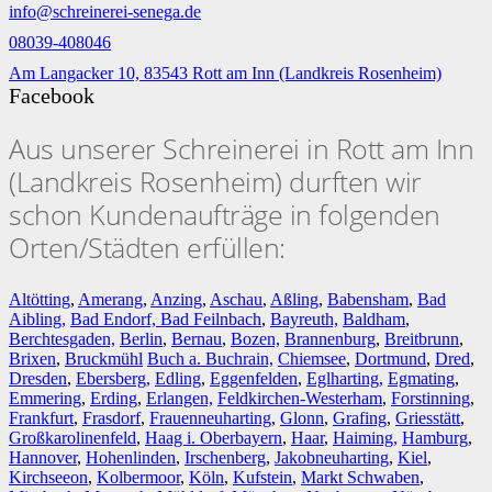
info@schreinerei-senega.de
08039-408046
Am Langacker 10, 83543 Rott am Inn (Landkreis Rosenheim)
Facebook
Aus unserer Schreinerei in Rott am Inn
(Landkreis Rosenheim) durften wir
schon Kundenaufträge in folgenden
Orten/Städten erfüllen:
Altötting
,
Amerang
,
Anzing
,
Aschau
,
Aßling
,
Babensham
,
Bad
Aibling,
Bad Endorf,
Bad Feilnbach
,
Bayreuth,
Baldham
,
Berchtesgaden,
Berlin
,
Bernau
,
Bozen,
Brannenburg
,
Breitbrunn
,
Brixen
,
Bruckmühl
Buch a. Buchrain,
Chiemsee
,
Dortmund
,
Dred
,
Dresden
,
Ebersberg,
Edling
,
Eggenfelden
,
Eglharting,
Egmating
,
Emmering
,
Erding
,
Erlangen,
Feldkirchen-Westerham
,
Forstinning
,
Frankfurt
,
Frasdorf
,
Frauenneuharting
,
Glonn
,
Grafing
,
Griesstätt
,
Großkarolinenfeld
,
Haag i. Oberbayern
,
Haar
,
Haiming,
Hamburg
,
Hannover
,
Hohenlinden
,
Irschenberg
,
Jakobneuharting
,
Kiel
,
Kirchseeon
,
Kolbermoor
,
Köln
,
Kufstein
,
Markt Schwaben
,