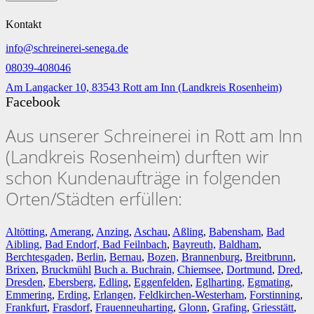
Kontakt
info@schreinerei-senega.de
08039-408046
Am Langacker 10, 83543 Rott am Inn (Landkreis Rosenheim)
Facebook
Aus unserer Schreinerei in Rott am Inn
(Landkreis Rosenheim) durften wir
schon Kundenaufträge in folgenden
Orten/Städten erfüllen:
Altötting
,
Amerang
,
Anzing
,
Aschau
,
Aßling
,
Babensham
,
Bad
Aibling,
Bad Endorf,
Bad Feilnbach
,
Bayreuth,
Baldham
,
Berchtesgaden,
Berlin
,
Bernau
,
Bozen,
Brannenburg
,
Breitbrunn
,
Brixen
,
Bruckmühl
Buch a. Buchrain,
Chiemsee
,
Dortmund
,
Dred
,
Dresden
,
Ebersberg,
Edling
,
Eggenfelden
,
Eglharting,
Egmating
,
Emmering
,
Erding
,
Erlangen,
Feldkirchen-Westerham
,
Forstinning
,
Frankfurt
,
Frasdorf
,
Frauenneuharting
,
Glonn
,
Grafing
,
Griesstätt
,