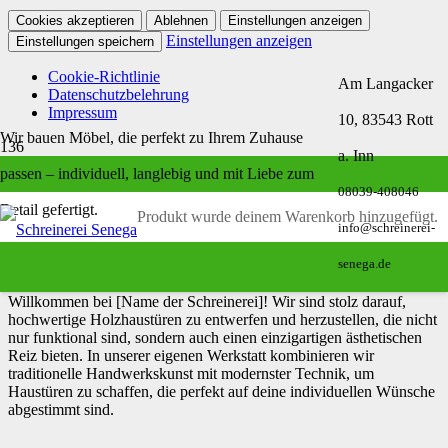
Cookies akzeptieren
Ablehnen
Einstellungen anzeigen
Einstellungen anzeigen
Einstellungen speichern
Cookie-Richtlinie
Am Langacker
Datenschutzbelehrung
Impressum
10, 83543 Rott
Wir bauen Möbel, die perfekt zu Ihrem Zuhause
a. Inn
Holzhaustüren
passen – individuell, langlebig und mit Liebe zum
08039-408046
Detail gefertigt.
Produkt
wurde deinem Warenkorb hinzugefügt.
Holzhaustüren – Individuelle
info@schreinerei-
Meisterwerke für dein Zuhause
senega.de
Willkommen bei [Name der Schreinerei]! Wir sind stolz darauf,
hochwertige Holzhaustüren zu entwerfen und herzustellen, die nicht
nur funktional sind, sondern auch einen einzigartigen ästhetischen
Reiz bieten. In unserer eigenen Werkstatt kombinieren wir
traditionelle Handwerkskunst mit modernster Technik, um
Haustüren zu schaffen, die perfekt auf deine individuellen Wünsche
abgestimmt sind.