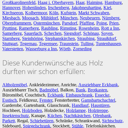
Großkarolinenfeld
,
Haag i. Oberbayern
,
Haar
,
Haiming,
Hamburg
,
Hannover
,
Hohenlinden
,
Irschenberg
,
Jakobneuharting
,
Kiel
,
Kirchseeon
,
Kolbermoor
,
Köln
,
Kufstein
,
Markt Schwaben
,
Miesbach
,
Moosach
,
Mühldorf
,
München
,
Neubeuern
,
Nürnberg
,
Oberpframmern
,
Ostermünchen
,
Parsdorf
,
Pfaffing
,
Poing
,
Prien
,
Prutting
,
Ramerberg
,
Raubling
,
Rimsting
,
Rosenheim
,
Rott a Inn
,
Samerberg
,
Sauerlach
,
Schechen
,
Siegsdorf,
Schönau,
Soyen
,
Starnberg
,
Steinhöring
,
Stephanskirchen
,
Straubing
,
Straußdorf
,
Stuttgart
,
Tegernau
,
Tegernsee
,
Traunstein
,
Tulling
,
Tuntenhausen,
Vaterstetten
,
Wasserburg a Inn
,
Wörth,
Zorneding
Diese Kundenwünsche aus Holz
durften wir schon erfüllen:
Altholzmöbel,
Ankleidezimmer, Anrichte,
Ausziehbare Eckbank
,
Ausziehbarer Tisch,
Badmöbel
, Balkon,
Bank
,
Brotkasten
,
Büromöbel, Couchtisch,
Eckbank
,
Einbauschrank
,
Essecke
,
Esstisch
, Feldkreuz,
Fenster
, Fensterbretter,
Gamsbartschachtel
,
Garderobe, Gartenbank, Glasschrank,
Handlauf
,
Haustüren
,
Hochbeet,
Holzboden
, Holzdecke,
Holzlampe
.
Holztreppe
.
Insektenschutz
, Kanape,
Küchen
,
Nachtkästchen
,
Ofenbank
,
Parkett,
Regal,
Schiebetüren
, Schränke, Schrankwand,
Sichtschutz,
Sideboard,
Spiegelschrank
, Stockbett,
Stühle,
Telefonkästchen.