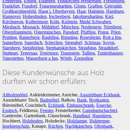
Emmering
,
Erding
,
Erlangen,
Feldkirchen-Westerham
,
Forstinning
,
Frankfurt
,
Frasdorf
,
Frauenneuharting
,
Glonn
,
Grafing
,
Griesstätt
,
Großkarolinenfeld
,
Haag i. Oberbayern
,
Haar
,
Haiming,
Hamburg
,
Hannover
,
Hohenlinden
,
Irschenberg
,
Jakobneuharting
,
Kiel
,
Kirchseeon
,
Kolbermoor
,
Köln
,
Kufstein
,
Markt Schwaben
,
Miesbach
,
Moosach
,
Mühldorf
,
München
,
Neubeuern
,
Nürnberg
,
Oberpframmern
,
Ostermünchen
,
Parsdorf
,
Pfaffing
,
Poing
,
Prien
,
Prutting
,
Ramerberg
,
Raubling
,
Rimsting
,
Rosenheim
,
Rott a Inn
,
Samerberg
,
Sauerlach
,
Schechen
,
Siegsdorf,
Schönau,
Soyen
,
Starnberg
,
Steinhöring
,
Stephanskirchen
,
Straubing
,
Straußdorf
,
Stuttgart
,
Tegernau
,
Tegernsee
,
Traunstein
,
Tulling
,
Tuntenhausen,
Vaterstetten
,
Wasserburg a Inn
,
Wörth,
Zorneding
Diese Kundenwünsche aus Holz
durften wir schon erfüllen:
Altholzmöbel,
Ankleidezimmer, Anrichte,
Ausziehbare Eckbank
,
Ausziehbarer Tisch,
Badmöbel
, Balkon,
Bank
,
Brotkasten
,
Büromöbel, Couchtisch,
Eckbank
,
Einbauschrank
,
Essecke
,
Esstisch
, Feldkreuz,
Fenster
, Fensterbretter,
Gamsbartschachtel
,
Garderobe, Gartenbank, Glasschrank,
Handlauf
,
Haustüren
,
Hochbeet,
Holzboden
, Holzdecke,
Holzlampe
.
Holztreppe
.
Insektenschutz
, Kanape,
Küchen
,
Nachtkästchen
,
Ofenbank
,