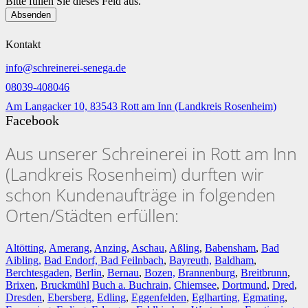
Bitte füllen Sie dieses Feld aus.
Absenden
Kontakt
info@schreinerei-senega.de
08039-408046
Am Langacker 10, 83543 Rott am Inn (Landkreis Rosenheim)
Facebook
Aus unserer Schreinerei in Rott am Inn
(Landkreis Rosenheim) durften wir
schon Kundenaufträge in folgenden
Orten/Städten erfüllen:
Altötting
,
Amerang
,
Anzing
,
Aschau
,
Aßling
,
Babensham
,
Bad
Aibling,
Bad Endorf,
Bad Feilnbach
,
Bayreuth,
Baldham
,
Berchtesgaden,
Berlin
,
Bernau
,
Bozen,
Brannenburg
,
Breitbrunn
,
Brixen
,
Bruckmühl
Buch a. Buchrain,
Chiemsee
,
Dortmund
,
Dred
,
Dresden
,
Ebersberg,
Edling
,
Eggenfelden
,
Eglharting,
Egmating
,