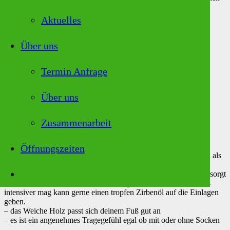
Größe
Aktuelles
Zirben-Holzeinlagen Menge
In den Warenkorb
Über uns
Artikelnummer:
n. v.
Kategorie:
Alle Zirbenprodukte
Beschreibung
Termin Anfrage
Zusätzliche Informationen
Produktsicherheit
Rezensionen (0)
Über uns
Beschreibung
Zusammenarbeit
Trockene Schuhe und frische Füße!
Öffnungszeiten
die natürlichen Eigenschaften des Zirbenholzes lassen sich auch als
Schuheinlagen perfekt nutzen.
– Zirbenholz nimmt Feuchtigkeit gut auf, was für trockne Füße sorgt
– Der Geruch des Holzes bindet unangenehme Gerüche, wer es
intensiver mag kann gerne einen tropfen Zirbenöl auf die Einlagen
geben.
– das Weiche Holz passt sich deinem Fuß gut an
– es ist ein angenehmes Tragegefühl egal ob mit oder ohne Socken