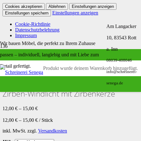
Cookies akzeptieren
Ablehnen
Einstellungen anzeigen
Einstellungen anzeigen
Einstellungen speichern
Cookie-Richtlinie
Am Langacker
Datenschutzbelehrung
Impressum
10, 83543 Rott
Wir bauen Möbel, die perfekt zu Ihrem Zuhause
a. Inn
Zirben-Windlicht mit Zirbenkerze
passen – individuell, langlebig und mit Liebe zum
08039-408046
Detail gefertigt.
Produkt
wurde deinem Warenkorb hinzugefügt.
info@schreinerei-
Start
/
Alle Zirbenprodukte
/ Zirben-Windlicht mit Zirbenkerze
senega.de
Zirben-Windlicht mit Zirbenkerze
12,00
€
–
15,00
€
12,00
€
–
15,00
€
/
Stück
inkl. MwSt.
zzgl.
Versandkosten