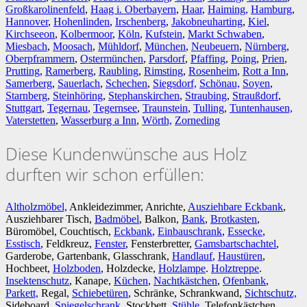
Großkarolinenfeld
,
Haag i. Oberbayern
,
Haar
,
Haiming,
Hamburg
,
Hannover
,
Hohenlinden
,
Irschenberg
,
Jakobneuharting
,
Kiel
,
Kirchseeon
,
Kolbermoor
,
Köln
,
Kufstein
,
Markt Schwaben
,
Miesbach
,
Moosach
,
Mühldorf
,
München
,
Neubeuern
,
Nürnberg
,
Oberpframmern
,
Ostermünchen
,
Parsdorf
,
Pfaffing
,
Poing
,
Prien
,
Prutting
,
Ramerberg
,
Raubling
,
Rimsting
,
Rosenheim
,
Rott a Inn
,
Samerberg
,
Sauerlach
,
Schechen
,
Siegsdorf,
Schönau,
Soyen
,
Starnberg
,
Steinhöring
,
Stephanskirchen
,
Straubing
,
Straußdorf
,
Stuttgart
,
Tegernau
,
Tegernsee
,
Traunstein
,
Tulling
,
Tuntenhausen,
Vaterstetten
,
Wasserburg a Inn
,
Wörth,
Zorneding
Diese Kundenwünsche aus Holz
durften wir schon erfüllen:
Altholzmöbel,
Ankleidezimmer, Anrichte,
Ausziehbare Eckbank
,
Ausziehbarer Tisch,
Badmöbel
, Balkon,
Bank
,
Brotkasten
,
Büromöbel, Couchtisch,
Eckbank
,
Einbauschrank
,
Essecke
,
Esstisch
, Feldkreuz,
Fenster
, Fensterbretter,
Gamsbartschachtel
,
Garderobe, Gartenbank, Glasschrank,
Handlauf
,
Haustüren
,
Hochbeet,
Holzboden
, Holzdecke,
Holzlampe
.
Holztreppe
.
Insektenschutz
, Kanape,
Küchen
,
Nachtkästchen
,
Ofenbank
,
Parkett,
Regal,
Schiebetüren
, Schränke, Schrankwand,
Sichtschutz,
Sideboard,
Spiegelschrank
, Stockbett,
Stühle,
Telefonkästchen.