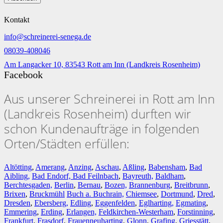
Kontakt
info@schreinerei-senega.de
08039-408046
Am Langacker 10, 83543 Rott am Inn (Landkreis Rosenheim)
Facebook
Aus unserer Schreinerei in Rott am Inn
(Landkreis Rosenheim) durften wir
schon Kundenaufträge in folgenden
Orten/Städten erfüllen:
Altötting
,
Amerang
,
Anzing
,
Aschau
,
Aßling
,
Babensham
,
Bad
Aibling,
Bad Endorf,
Bad Feilnbach
,
Bayreuth,
Baldham
,
Berchtesgaden,
Berlin
,
Bernau
,
Bozen,
Brannenburg
,
Breitbrunn
,
Brixen
,
Bruckmühl
Buch a. Buchrain,
Chiemsee
,
Dortmund
,
Dred
,
Dresden
,
Ebersberg,
Edling
,
Eggenfelden
,
Eglharting,
Egmating
,
Emmering
,
Erding
,
Erlangen,
Feldkirchen-Westerham
,
Forstinning
,
Frankfurt
,
Frasdorf
,
Frauenneuharting
,
Glonn
,
Grafing
,
Griesstätt
,