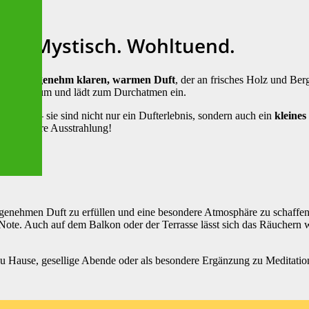
ich. Mystisch. Wohltuend.
 einen
angenehm klaren, warmen Duft
, der an frisches Holz und Berg
n jeden Raum und lädt zum Durchatmen ein.
geformt – sie sind nicht nur ein Dufterlebnis, sondern auch ein
kleine
e besondere Ausstrahlung!
genehmen Duft zu erfüllen und eine besondere Atmosphäre zu schaffe
he Note. Auch auf dem Balkon oder der Terrasse lässt sich das Räuche
zu Hause, gesellige Abende oder als besondere Ergänzung zu Meditatio