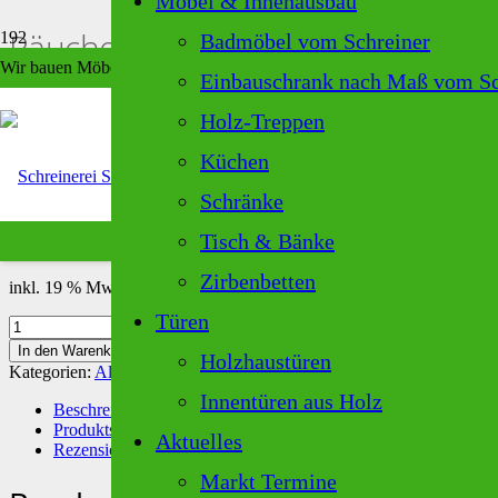
Möbel & Innenausbau
Räucherpyramide Zirbenholz
Badmöbel vom Schreiner
Wir bauen Möbel, die perfekt zu Ihrem Zuhause passen – individuell, la
Einbauschrank nach Maß vom Sc
Start
/
Alle Zirbenprodukte
/ Räucherpyramide Zirbenholz
Holz-Treppen
Räucherpyramide Zirbenholz
Produkt
wurde deinem Warenkorb hinzugefügt.
Küchen
Schränke
5,50
€
Tisch & Bänke
5,50
€
/
Stück
Zirbenbetten
inkl. 19 % MwSt.
zzgl.
Versandkosten
Türen
Räucherpyramide
Zirbenholz
In den Warenkorb
Holzhaustüren
Menge
Kategorien:
Alle Zirbenprodukte
,
Räuchern mit Zirbenholz
,
Zirbenke
Innentüren aus Holz
Beschreibung
Produktsicherheit
Aktuelles
Rezensionen (0)
Markt Termine