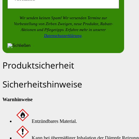
Wir senden keinen Spam! Wir versenden Termine zur
Vorbestellung von
Zirben Zweigen
, neue Produkte, Rabatt-
Aktionen und Pflegetipps. Erfahre mehr in unserer
Datenschutzerklärung
.
Produktsicherheit
Sicherheitshinweise
Warnhinweise
Entzündbares Material.
Kann bei übermäßiger Inhalation der Dämpfe Reizung