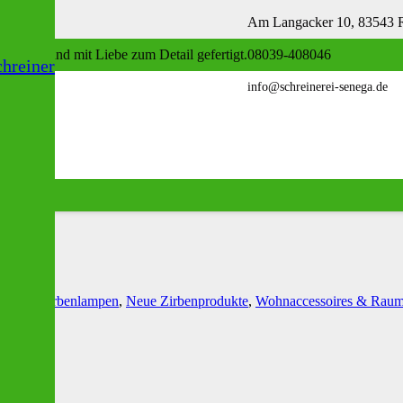
Am Langacker 10, 83543 Ro
nglebig und mit Liebe zum Detail gefertigt.
08039-408046
hreiner
info@schreinerei-senega.de
rzen & Zirbenlampen
,
Neue Zirbenprodukte
,
Wohnaccessoires & Raum