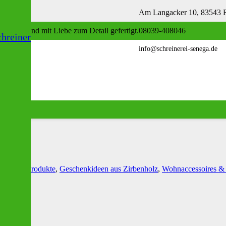
Am Langacker 10, 83543 Ro
nglebig und mit Liebe zum Detail gefertigt.
08039-408046
hreiner
info@schreinerei-senega.de
e Zirbenprodukte
,
Geschenkideen aus Zirbenholz
,
Wohnaccessoires &