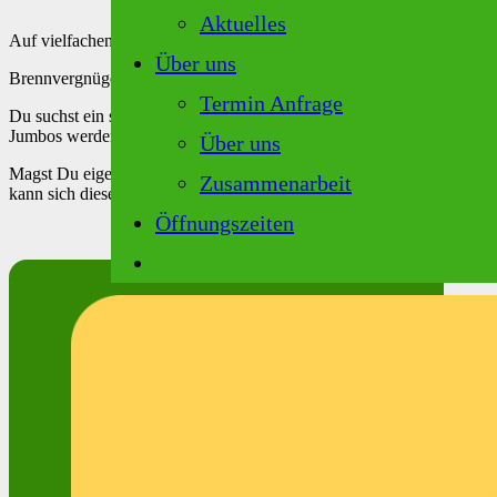
Aktuelles
Auf vielfachen Wunsch gibt es die Zirben-Orangenkerze jetzt auch in
Über uns
Brennvergnügen von ca. 24 Stunden. Mit ihrer Größe von ca. 9 cm Hö
Termin Anfrage
Du suchst ein schönes Geschenk für Deine Freunde als Mitbringsel z
Jumbos werden aus reinem Stearin aus nachhaltigem Anbau hergestell
Über uns
Magst Du eigentlich auch so schöne Tischarrangements aus mehreren
Zusammenarbeit
kann sich dieses natürliche Duftkerzen Set echt sehen lassen!
Öffnungszeiten