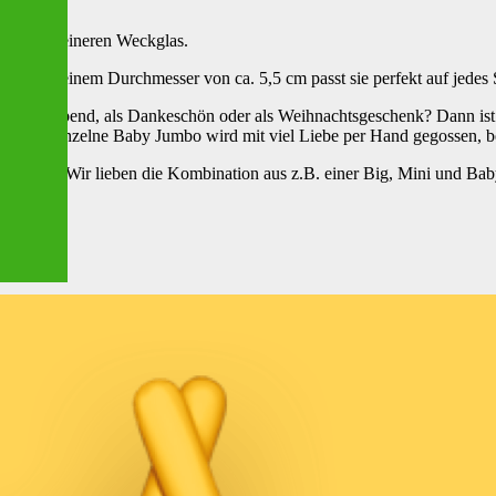
 einem kleineren Weckglas.
he und einem Durchmesser von ca. 5,5 cm passt sie perfekt auf jedes 
um Grillabend, als Dankeschön oder als Weihnachtsgeschenk? Dann ist 
t. Jede einzelne Baby Jumbo wird mit viel Liebe per Hand gegossen, b
 Kerzen? Wir lieben die Kombination aus z.B. einer Big, Mini und Ba