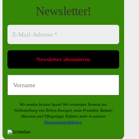
Newsletter!
Wir senden keinen Spam! Wir versenden Termine zur
Vorbestellung von
Zirben Zweigen
, neue Produkte, Rabatt-
Aktionen und Pflegetipps. Erfahre mehr in unserer
Datenschutzerklärung
.