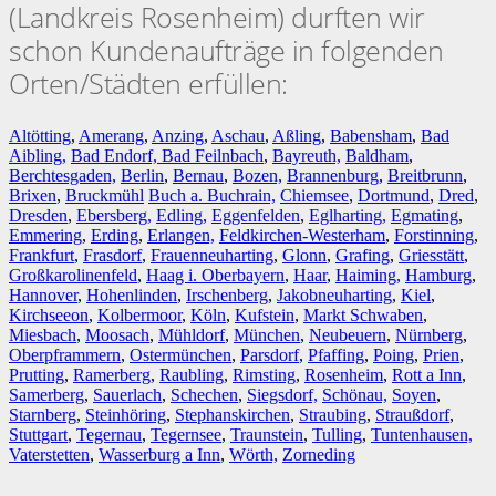
(Landkreis Rosenheim) durften wir
schon Kundenaufträge in folgenden
Orten/Städten erfüllen:
Altötting
,
Amerang
,
Anzing
,
Aschau
,
Aßling
,
Babensham
,
Bad
Aibling,
Bad Endorf,
Bad Feilnbach
,
Bayreuth,
Baldham
,
Berchtesgaden,
Berlin
,
Bernau
,
Bozen,
Brannenburg
,
Breitbrunn
,
Brixen
,
Bruckmühl
Buch a. Buchrain,
Chiemsee
,
Dortmund
,
Dred
,
Dresden
,
Ebersberg,
Edling
,
Eggenfelden
,
Eglharting,
Egmating
,
Emmering
,
Erding
,
Erlangen,
Feldkirchen-Westerham
,
Forstinning
,
Frankfurt
,
Frasdorf
,
Frauenneuharting
,
Glonn
,
Grafing
,
Griesstätt
,
Großkarolinenfeld
,
Haag i. Oberbayern
,
Haar
,
Haiming,
Hamburg
,
Hannover
,
Hohenlinden
,
Irschenberg
,
Jakobneuharting
,
Kiel
,
Kirchseeon
,
Kolbermoor
,
Köln
,
Kufstein
,
Markt Schwaben
,
Miesbach
,
Moosach
,
Mühldorf
,
München
,
Neubeuern
,
Nürnberg
,
Oberpframmern
,
Ostermünchen
,
Parsdorf
,
Pfaffing
,
Poing
,
Prien
,
Prutting
,
Ramerberg
,
Raubling
,
Rimsting
,
Rosenheim
,
Rott a Inn
,
Samerberg
,
Sauerlach
,
Schechen
,
Siegsdorf,
Schönau,
Soyen
,
Starnberg
,
Steinhöring
,
Stephanskirchen
,
Straubing
,
Straußdorf
,
Stuttgart
,
Tegernau
,
Tegernsee
,
Traunstein
,
Tulling
,
Tuntenhausen,
Vaterstetten
,
Wasserburg a Inn
,
Wörth,
Zorneding