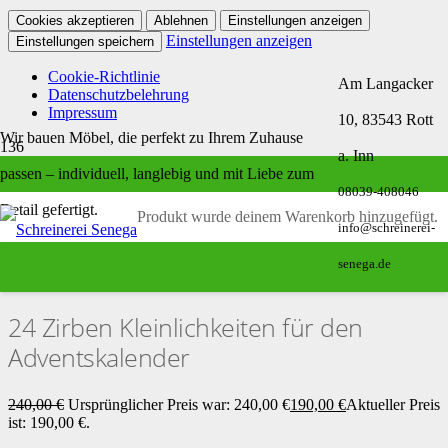
Cookies akzeptieren
Ablehnen
Einstellungen anzeigen
Einstellungen anzeigen
Einstellungen speichern
Cookie-Richtlinie
Am Langacker
Datenschutzbelehrung
Impressum
10, 83543 Rott
Wir bauen Möbel, die perfekt zu Ihrem Zuhause
a. Inn
24 Zirben Kleinlichkeiten für den
passen – individuell, langlebig und mit Liebe zum
08039-408046
Adventskalender
Detail gefertigt.
Produkt
wurde deinem Warenkorb hinzugefügt.
Angebot!
info@schreinerei-
Start
/
Geschenkideen aus Zirbenholz
/ 24 Zirben Kleinlichkeiten für
senega.de
den Adventskalender
24 Zirben Kleinlichkeiten für den
Adventskalender
240,00
€
Ursprünglicher Preis war: 240,00 €
190,00
€
Aktueller Preis
ist: 190,00 €.